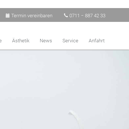
Termin vereinbaren
0711 − 887 42 33
e
Ästhetik
News
Service
Anfahrt