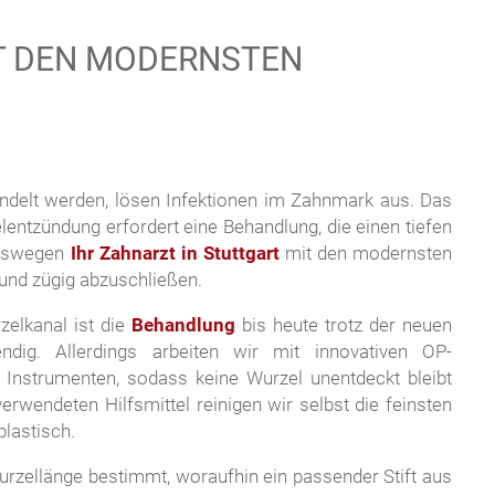
scrollen
T DEN MODERNSTEN
andelt werden, lösen Infektionen im Zahnmark aus. Das
entzündung erfordert eine Behandlung, die einen tiefen
 weswegen
Ihr Zahnarzt in Stuttgart
mit den modernsten
g und zügig abzuschließen.
zelkanal ist die
Behandlung
bis heute trotz der neuen
dig. Allerdings arbeiten wir mit innovativen OP-
n Instrumenten, sodass keine Wurzel unentdeckt bleibt
verwendeten Hilfsmittel reinigen wir selbst die feinsten
plastisch.
Wurzellänge bestimmt, woraufhin ein passender Stift aus