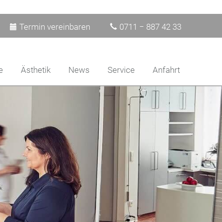
Termin vereinbaren
0711 − 887 42 33
e
Ästhetik
News
Service
Anfahrt