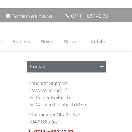
Termin vereinbaren
0711 − 887 42 33
e
Ästhetik
News
Service
Anfahrt
Kontakt
Zahnarzt Stuttgart
ZMVZ Weilimdorf
Dr. Reiner Keilbach
Dr. Carsten Leitzbach MSc.
Pforzheimer Straße 377
70499 Stuttgart
0711 − 887 42 33