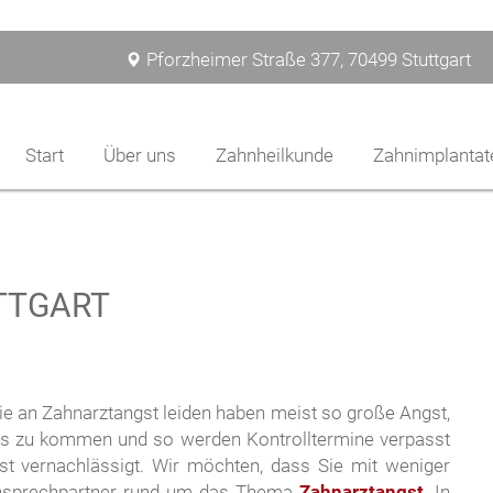
Pforzheimer Straße 377, 70499 Stuttgart
Start
Über uns
Zahnheilkunde
Zahnimplantat
TTGART
die an Zahnarztangst leiden haben meist so große Angst,
axis zu kommen und so werden Kontrolltermine verpasst
t vernachlässigt. Wir möchten, dass Sie mit weniger
Ansprechpartner rund um das Thema
Zahnarztangst
. In