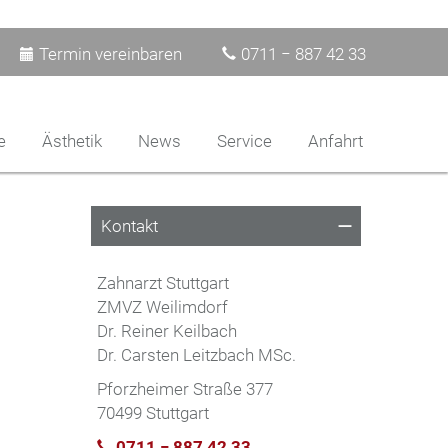
Termin vereinbaren
0711 − 887 42 33
e
Ästhetik
News
Service
Anfahrt
Kontakt
Zahnarzt Stuttgart
ZMVZ Weilimdorf
Dr. Reiner Keilbach
Dr. Carsten Leitzbach MSc.
Pforzheimer Straße 377
70499 Stuttgart
0711 − 887 42 33